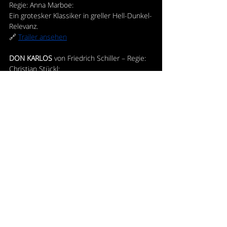
Regie: Anna Marboe: 
Ein grotesker Klassiker in greller Hell-Dunkel-
Relevanz. 
🔗 
Trailer ansehen
DON KARLOS
 von Friedrich Schiller – Regie: 
Christian Stückl:
Ein Machtspiel mit neuer Dringlichkeit, 
zwischen Fürstenhof und innerer Revolte.
🔗 
Trailer ansehen
RADIKAL JUNG
 – Das Festival für junge Regie: 
Energie, Wildheit, Perspektivwechsel – ein 
Festival wie ein künstlerisches Gewitter. 
🔗 
Trailer ansehen
🎟 
Tickets und Spielplan
 : 
www.muenchner-
volkstheater.de/programm/spielplan
MITWIRKENDE & TEAM