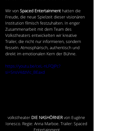
Wir von 
Spaced Entertainment
 hatten die 
Freude, die neue Spielzeit dieser visionären 
Institution filmisch festzuhalten. In enger 
Zusammenarbeit mit dem Team des 
Volkstheaters entwickelten wir kreative 
Trailer, die nicht nur informieren, sondern 
fesseln. Atmosphärisch, authentisch und 
direkt im emotionalen Kern der Bühne.
https://youtu.be/ceL-nLFQJPc?
si=SnsV4dzVIc_BEaxd
volkstheater
 DIE NASHÖRNER
 von Eugène 
Ionesco. Regie: Anna Marboe. Trailer: Spaced 
Entertainment