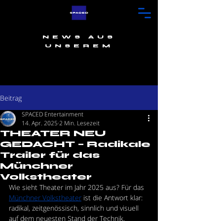
NEWS AUS
UNSEREM
ORBIT
ORBIT
Beitrag
SPACED Entertainment
14. Apr. 2025
2 Min. Lesezeit
THEATER NEU
GEDACHT – Radikale
Trailer für das
Münchner
Volkstheater
Wie sieht Theater im Jahr 2025 aus? Für das 
Münchner Volkstheater
 ist die Antwort klar: 
radikal, zeitgenössisch, sinnlich und visuell 
auf dem neuesten Stand der Technik.