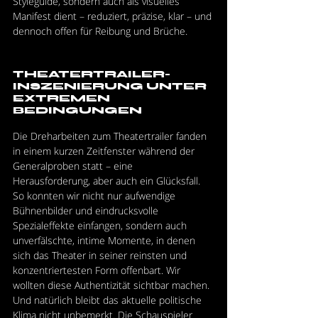
Styleguide, sondern auch als visuelles 
Manifest dient – reduziert, präzise, klar – und 
dennoch offen für Reibung und Brüche.
THEATERTRAILER-
INSZENIERUNG UNTER 
EXTREMEN 
BEDINGUNGEN
Die Dreharbeiten zum Theatertrailer fanden 
in einem kurzen Zeitfenster während der 
Generalproben statt – eine 
Herausforderung, aber auch ein Glücksfall. 
So konnten wir nicht nur aufwendige 
Bühnenbilder und eindrucksvolle 
Spezialeffekte einfangen, sondern auch 
unverfälschte, intime Momente, in denen 
sich das Theater in seiner reinsten und 
konzentriertesten Form offenbart. Wir 
wollten diese Authentizität sichtbar machen. 
Und natürlich bleibt das aktuelle politische 
Klima nicht unbemerkt. Die Schauspieler 