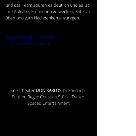
und das Team spüren es deutlich und es ist 
ihre Aufgabe, Emotionen zu wecken, Kritik zu 
üben und zum Nachdenken anzuregen.
https://youtu.be/K-DxesWix64?
si=JubhTPAHGXvE3waq
volkstheater
 DON KARLOS
 by Friedrich 
Schiller. Regie: Christian Stückl. Trailer: 
Spaced Entertainment