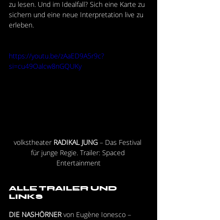
zu lesen. Und im Idealfall? Sich eine Karte zu 
sichern und eine neue Interpretation live zu 
erleben.
https://youtu.be/zAaED9A5r9c?
si=cu49Oalcw8nGQUKy
volkstheater
 RADIKAL JUNG
 – Das Festival 
für junge Regie. Trailer: Spaced 
Entertainment
ALLE TRAILER UND 
LINKS
DIE NASHÖRNER
 von Eugène Ionesco – 